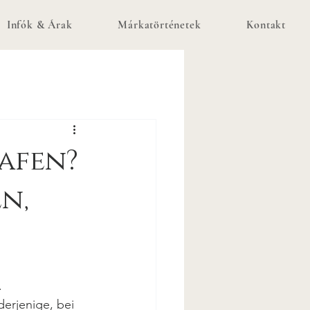
Infók & Árak
Márkatörténetek
Kontakt
afen?
n,
.
derjenige, bei 