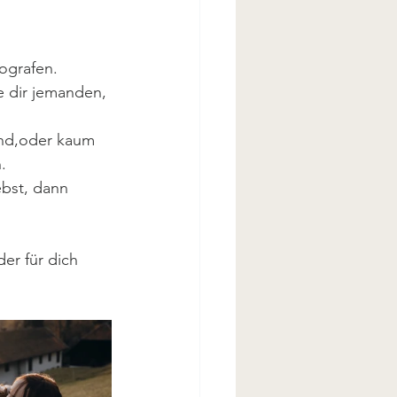
ografen.
 dir jemanden, 
ind,oder kaum 
.
ebst, dann 
er für dich 