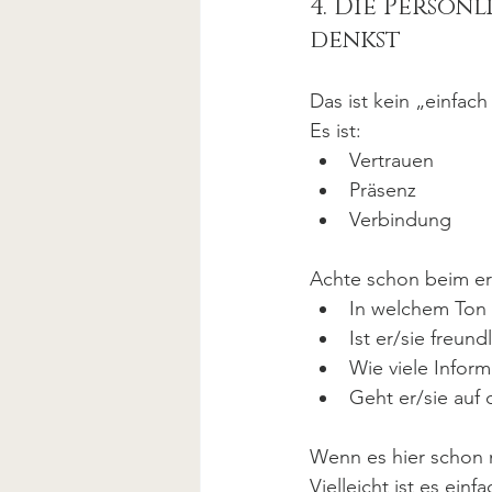
4. Die Persön
denkst
Das ist kein „einfach
Es ist:
Vertrauen
Präsenz
Verbindung
Achte schon beim er
In welchem Ton 
Ist er/sie freund
Wie viele Info
Geht er/sie auf d
Wenn es hier schon 
Vielleicht ist es einf