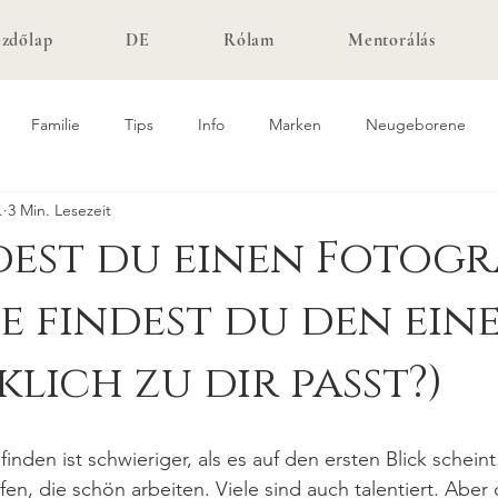
zdőlap
DE
Rólam
Mentorálás
Familie
Tips
Info
Marken
Neugeborene
.
3 Min. Lesezeit
dest du einen Fotogr
e findest du den eine
klich zu dir passt?)
inden ist schwieriger, als es auf den ersten Blick scheint
fen, die schön arbeiten. Viele sind auch talentiert. Aber 