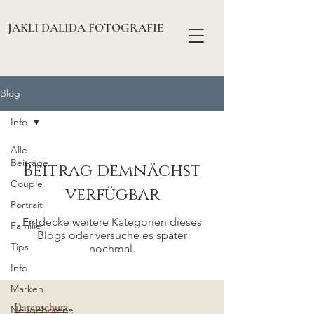
JAKLI DALIDA FOTOGRAFIE
Blog
Info
Alle
Beiträge
Beitrag demnächst
Couple
verfügbar
Portrait
Entdecke weitere Kategorien dieses
Familie
Blogs oder versuche es später
Tips
nochmal.
Info
Marken
Datenschutz
Neugeborene