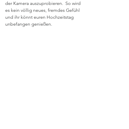
der Kamera auszuprobieren.  So wird 
es kein völlig neues, fremdes Gefühl 
und ihr könnt euren Hochzeitstag 
unbefangen genießen.
Und wie kannst du mit Ihrer Shooting 
kreativ werden? Hier sind einige 
Tipps
Tips