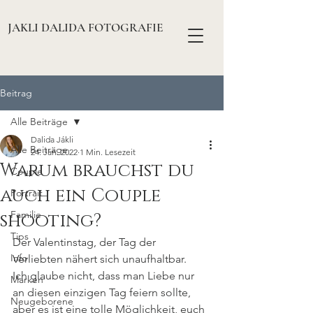
JAKLI DALIDA FOTOGRAFIE
Beitrag
Alle Beiträge
Dalida Jákli
Alle Beiträge
24. Jan. 2022
1 Min. Lesezeit
Warum brauchst du
Couple
auch ein Couple
Portrait
Familie
shooting?
Tips
Der Valentinstag, der Tag der 
Info
Verliebten nähert sich unaufhaltbar.
Ich glaube nicht, dass man Liebe nur 
Marken
an diesen einzigen Tag feiern sollte, 
Neugeborene
aber es ist eine tolle Möglichkeit, euch 